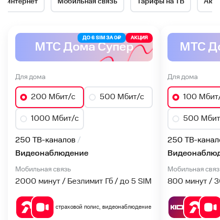
й интернет
Мобильная связь
Тарифы на ТВ
Акц
№1
в
ДО 6 SIM ЗА 0₽
АКЦИЯ
МТС Дома Супер
МТС Д
Рязани
Для дома
Для дома
200 Мбит/с
500 Мбит/с
100 Мбит
1000 Мбит/с
500 Мбит
250 ТВ-каналов
250 ТВ-канал
Видеонаблюдение
Видеонаблю
Мобильная связь
Мобильная связ
2000 минут / Безлимит Гб / до 5 SIM
800 минут / 
страховой полис, видеонаблюдение