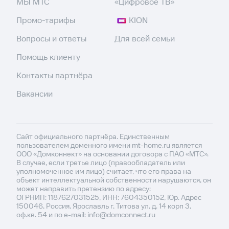
МЫ МТС
«Цифровое ТВ»
Промо-тарифы
KION
Вопросы и ответы
Для всей семьи
Помощь клиенту
Контакты партнёра
Вакансии
Сайт официального партнёра. Единственным
пользователем доменного имени mt-home.ru является
ООО «Домконнект» на основании договора с ПАО «МТС».
В случае, если третье лицо (правообладатель или
уполномоченное им лицо) считает, что его права на
объект интеллектуальной собственности нарушаются, он
может направить претензию по адресу:
ОГРНИП: 1187627031525, ИНН: 7604350152, Юр. Адрес
150046, Россия, Ярославль г, Титова ул, д. 14 корп 3,
оф.кв. 54 и по e-mail: info@domconnect.ru