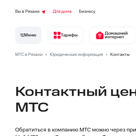
Вы в Рязани
Для дома
Бизнесу
Домашний
Меню
Тарифы
интернет
МТС в Рязани
›
Юридическая информация
›
Контакты
Контактный це
МТС
Обратиться в компанию МТС можно через пр