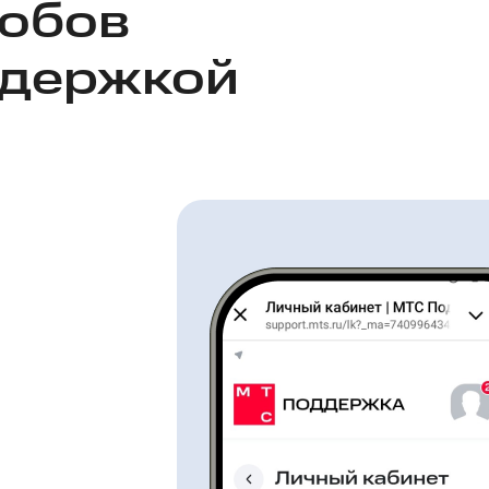
собов
ддержкой