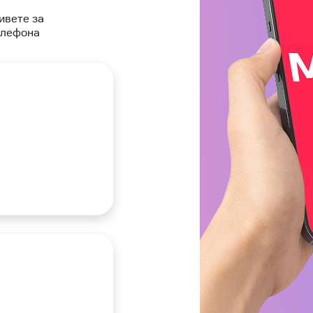
ивете за
елефона