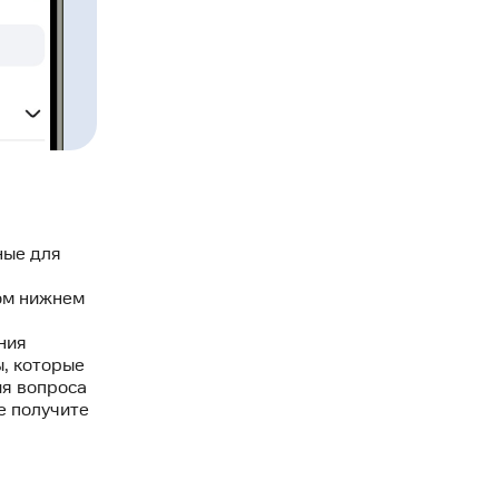
ные для
ом нижнем
ния
, которые
ия вопроса
е получите