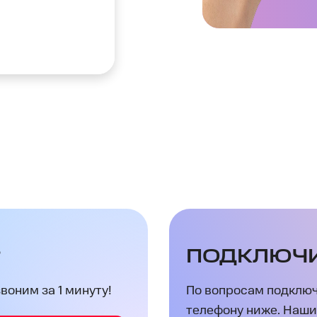
?
ПОДКЛЮЧ
оним за 1 минуту!
По вопросам подключ
телефону ниже. Наши