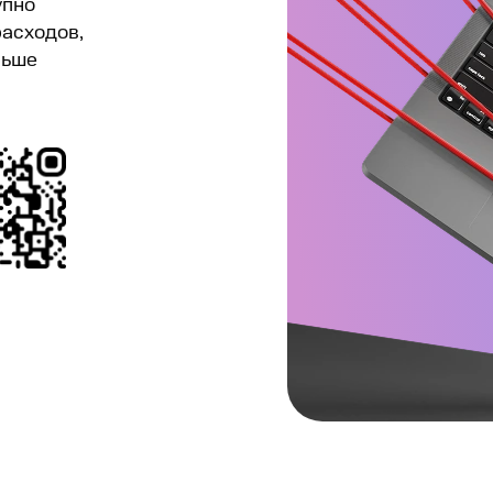
упно
расходов,
льше